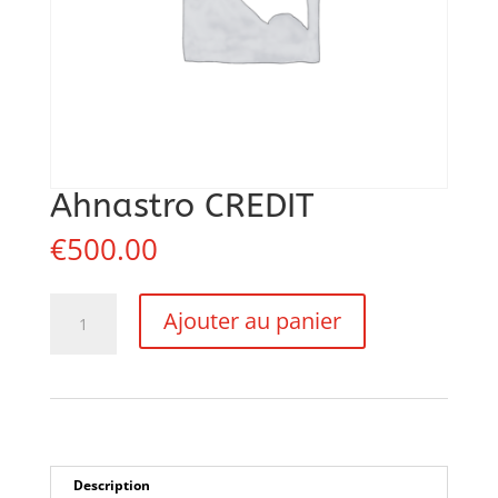
Ahnastro CREDIT
€
500.00
quantité
Ajouter au panier
de
Ahnastro
CREDIT
Description