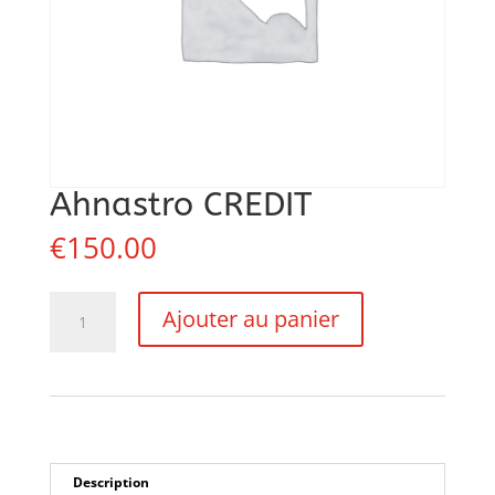
Ahnastro CREDIT
€
150.00
quantité
Ajouter au panier
de
Ahnastro
CREDIT
Description