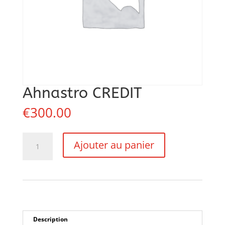
Ahnastro CREDIT
€
300.00
quantité
Ajouter au panier
de
Ahnastro
CREDIT
Description