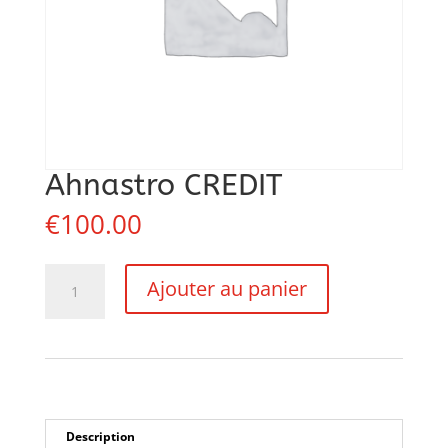
Ahnastro CREDIT
€
100.00
quantité
Ajouter au panier
de
Ahnastro
CREDIT
Description