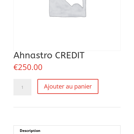
Ahnastro CREDIT
€
250.00
quantité
Ajouter au panier
de
Ahnastro
CREDIT
Description