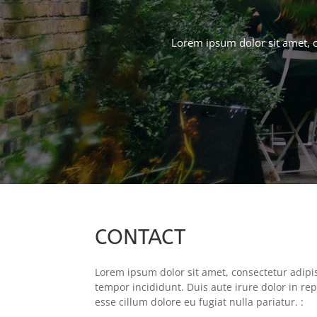
Lorem ipsum dolor sit amet, c
CONTACT
Lorem ipsum dolor sit amet, consectetur adipis
tempor incididunt. Duis aute irure dolor in rep
esse cillum dolore eu fugiat nulla pariatur. :