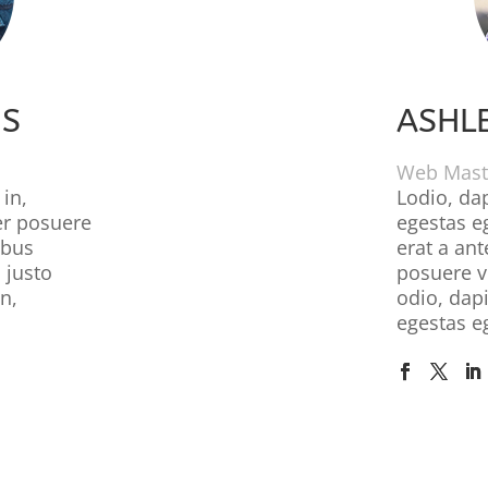
MS
ASHLE
Web Mast
 in,
Lodio, dap
er posuere
egestas e
ibus
erat a an
 justo
posuere ve
in,
odio, dapi
egestas e