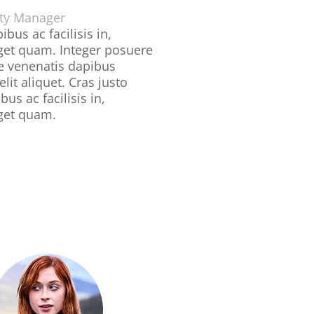
y Manager
ibus ac facilisis in,
get quam. Integer posuere
te venenatis dapibus
lit aliquet. Cras justo
bus ac facilisis in,
get quam.