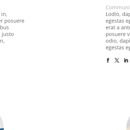
Communit
 in,
Lodio, dap
er posuere
egestas e
ibus
erat a an
 justo
posuere ve
in,
odio, dapi
egestas e