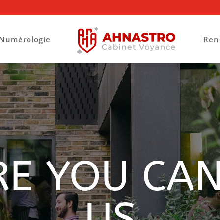
Numérologie
Ren
E YOU CAN
US